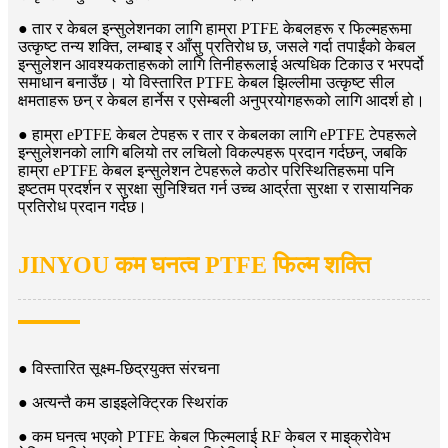
● तार र केबल इन्सुलेशनका लागि हाम्रा PTFE केबलहरू र फिल्महरूमा
उत्कृष्ट तन्य शक्ति, लम्बाइ र आँसु प्रतिरोध छ, जसले गर्दा तपाईंको केबल
इन्सुलेशन आवश्यकताहरूको लागि तिनीहरूलाई अत्यधिक टिकाउ र भरपर्दो
समाधान बनाउँछ। यो विस्तारित PTFE केबल झिल्लीमा उत्कृष्ट सील
क्षमताहरू छन् र केबल हार्नेस र एसेम्बली अनुप्रयोगहरूको लागि आदर्श हो।
● हाम्रा ePTFE केबल टेपहरू र तार र केबलका लागि ePTFE टेपहरूले
इन्सुलेशनको लागि बलियो तर लचिलो विकल्पहरू प्रदान गर्दछन्, जबकि
हाम्रा ePTFE केबल इन्सुलेशन टेपहरूले कठोर परिस्थितिहरूमा पनि
इष्टतम प्रदर्शन र सुरक्षा सुनिश्चित गर्न उच्च आर्द्रता सुरक्षा र रासायनिक
प्रतिरोध प्रदान गर्दछ।
JINYOU कम घनत्व PTFE फिल्म शक्ति
● विस्तारित सूक्ष्म-छिद्रयुक्त संरचना
● अत्यन्तै कम डाइइलेक्ट्रिक स्थिरांक
● कम घनत्व भएको PTFE केबल फिल्मलाई RF केबल र माइक्रोवेभ