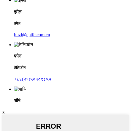
इमेल
इमेल
huzl@eptfe.com.cn
फोन
टेलिफोन
+८६(२१)५०१०९८५५
शीर्ष
x