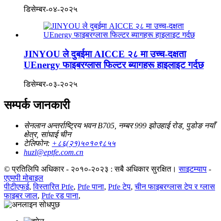
डिसेम्बर-०४-२०२५
JINYOU ले दुबईमा AICCE २८ मा उच्च-दक्षता
UEnergy फाइबरग्लास फिल्टर ब्यागहरू हाइलाइट गर्दछ
डिसेम्बर-०३-२०२५
सम्पर्क जानकारी
सेनलान अन्तर्राष्ट्रिय भवन B705, नम्बर 999 झोउहाई रोड, पुडोङ नयाँ
क्षेत्र, सांघाई चीन
टेलिफोन:
+८६(२१)५०१०९८५५
huzl@eptfe.com.cn
© प्रतिलिपि अधिकार - २०१०-२०२३ : सबै अधिकार सुरक्षित।
साइटम्याप
-
एएमपी मोबाइल
पीटीएफई
,
विस्तारित Ptfe
,
Ptfe पाना
,
Ptfe टेप
,
चीन फाइबरग्लास टेप र ग्लास
फाइबर जाल
,
Ptfe रड पाना
,