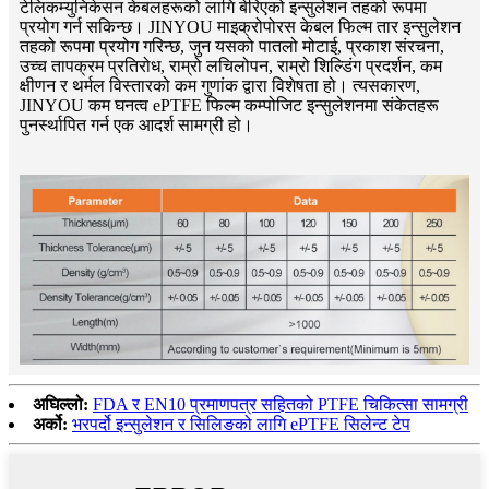
टेलिकम्युनिकेसन केबलहरूको लागि बेरिएको इन्सुलेशन तहको रूपमा
प्रयोग गर्न सकिन्छ। JINYOU माइक्रोपोरस केबल फिल्म तार इन्सुलेशन
तहको रूपमा प्रयोग गरिन्छ, जुन यसको पातलो मोटाई, प्रकाश संरचना,
उच्च तापक्रम प्रतिरोध, राम्रो लचिलोपन, राम्रो शिल्डिंग प्रदर्शन, कम
क्षीणन र थर्मल विस्तारको कम गुणांक द्वारा विशेषता हो। त्यसकारण,
JINYOU कम घनत्व ePTFE फिल्म कम्पोजिट इन्सुलेशनमा संकेतहरू
पुनर्स्थापित गर्न एक आदर्श सामग्री हो।
अघिल्लो:
FDA र EN10 प्रमाणपत्र सहितको PTFE चिकित्सा सामग्री
अर्को:
भरपर्दो इन्सुलेशन र सिलिङको लागि ePTFE सिलेन्ट टेप