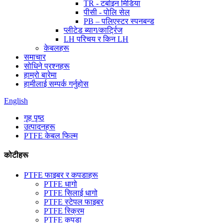
TR - टर्बाइन मिडिया
पीसी - पोलि सेल
PB – पलिएस्टर स्पनबन्ड
प्लीटेड ब्याग/कार्ट्रिज
LH परिचय र किन LH
केबलहरू
समाचार
सोधिने प्रश्नहरू
हाम्रो बारेमा
हामीलाई सम्पर्क गर्नुहोस
English
गृह पृष्ठ
उत्पादनहरू
PTFE केबल फिल्म
कोटीहरू
PTFE फाइबर र कपडाहरू
PTFE धागो
PTFE सिलाई धागो
PTFE स्टेपल फाइबर
PTFE स्क्रिम
PTFE कपडा