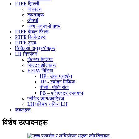
PTFE झिल्ली
निस्पंदन
कपडाहरू
औषधी
अन्य अनुप्रयोगहरू
PTFE केबल फिल्म
PTFE सिलेन्टहरू
PTFE ट्यूब
चिकित्सा अनुप्रयोगहरू
LH निस्पंदन
फिल्टर मिडिया
फिल्टर झोलाहरू
HEPA मिडिया
HP - उच्च प्रदर्शन
TR - टर्बाइन मिडिया
पीसी - पोलि सेल
PB – पलिएस्टर स्पनबन्ड
प्लीटेड ब्याग/कार्ट्रिज
LH परिचय र किन LH
केबलहरू
विशेष उत्पादनहरू