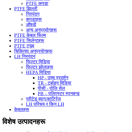
PTFE कपडा
PTFE झिल्ली
निस्पंदन
कपडाहरू
औषधी
अन्य अनुप्रयोगहरू
PTFE केबल फिल्म
PTFE सिलेन्टहरू
PTFE ट्यूब
चिकित्सा अनुप्रयोगहरू
LH निस्पंदन
फिल्टर मिडिया
फिल्टर झोलाहरू
HEPA मिडिया
HP - उच्च प्रदर्शन
TR - टर्बाइन मिडिया
पीसी - पोलि सेल
PB – पलिएस्टर स्पनबन्ड
प्लीटेड ब्याग/कार्ट्रिज
LH परिचय र किन LH
केबलहरू
विशेष उत्पादनहरू