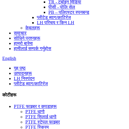
TR - टर्बाइन मिडिया
पीसी - पोलि सेल
PB – पलिएस्टर स्पनबन्ड
प्लीटेड ब्याग/कार्ट्रिज
LH परिचय र किन LH
केबलहरू
समाचार
सोधिने प्रश्नहरू
हाम्रो बारेमा
हामीलाई सम्पर्क गर्नुहोस
English
गृह पृष्ठ
उत्पादनहरू
LH निस्पंदन
प्लीटेड ब्याग/कार्ट्रिज
कोटीहरू
PTFE फाइबर र कपडाहरू
PTFE धागो
PTFE सिलाई धागो
PTFE स्टेपल फाइबर
PTFE स्क्रिम